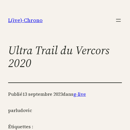
Aller
au
L(ive)-Chrono
contenu
Ultra Trail du Vercors
2020
Publié
13 septembre 2023
dans
g-live
par
ludovic
Étiquettes :