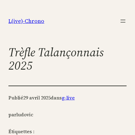
Aller
au
L(ive)-Chrono
contenu
Trèfle Talançonnais
2025
Publié
29 avril 2025
dans
g-live
par
ludovic
Étiquettes :