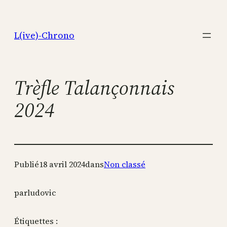
Aller
au
L(ive)-Chrono
contenu
Trèfle Talançonnais
2024
Publié
18 avril 2024
dans
Non classé
par
ludovic
Étiquettes :