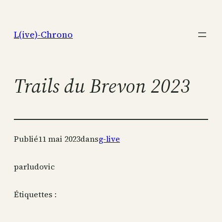
Aller
au
L(ive)-Chrono
contenu
Trails du Brevon 2023
Publié
11 mai 2023
dans
g-live
par
ludovic
Étiquettes :