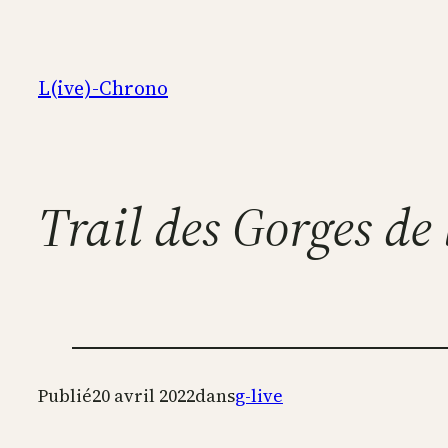
Aller
au
contenu
L(ive)-Chrono
Trail des Gorges de
Publié
20 avril 2022
dans
g-live