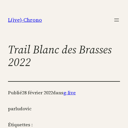
Aller
au
L(ive)-Chrono
contenu
Trail Blanc des Brasses
2022
Publié
28 février 2022
dans
g-live
par
ludovic
Étiquettes :