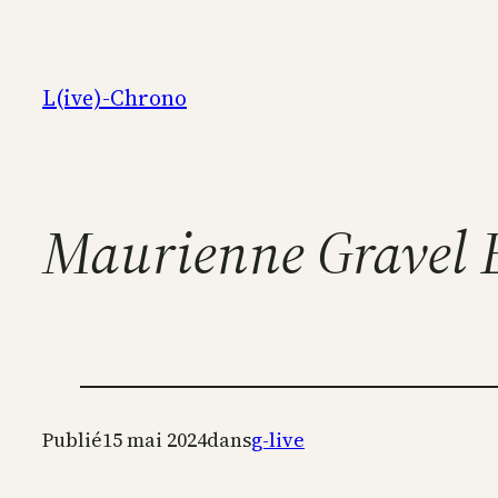
Aller
au
contenu
L(ive)-Chrono
Maurienne Gravel 
Publié
15 mai 2024
dans
g-live