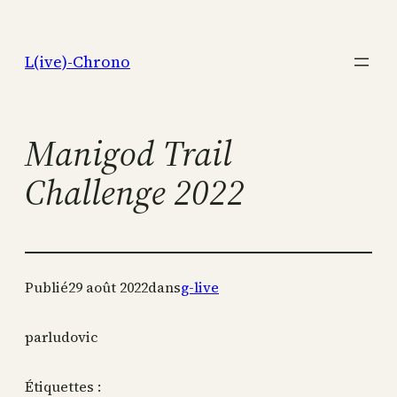
Aller
au
L(ive)-Chrono
contenu
Manigod Trail
Challenge 2022
Publié
29 août 2022
dans
g-live
par
ludovic
Étiquettes :