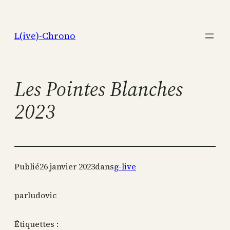
Aller
au
L(ive)-Chrono
contenu
Les Pointes Blanches
2023
Publié
26 janvier 2023
dans
g-live
par
ludovic
Étiquettes :