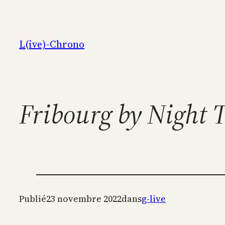
Aller
au
contenu
L(ive)-Chrono
Fribourg by Night 
Publié
23 novembre 2022
dans
g-live