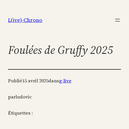
Aller
au
L(ive)-Chrono
contenu
Foulées de Gruffy 2025
Publié
15 avril 2025
dans
g-live
par
ludovic
Étiquettes :