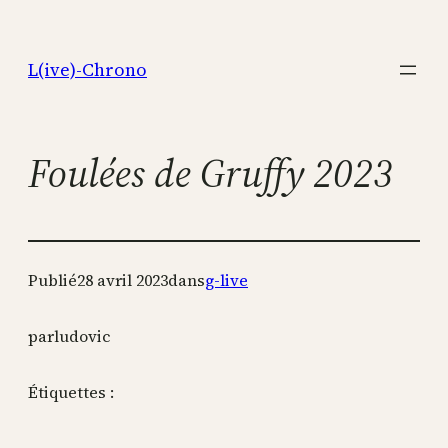
Aller
au
L(ive)-Chrono
contenu
Foulées de Gruffy 2023
Publié
28 avril 2023
dans
g-live
par
ludovic
Étiquettes :