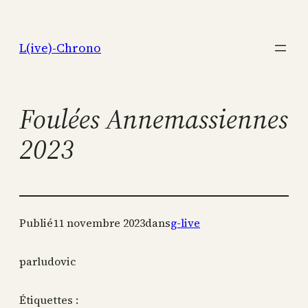
Aller
au
L(ive)-Chrono
contenu
Foulées Annemassiennes
2023
Publié
11 novembre 2023
dans
g-live
par
ludovic
Étiquettes :