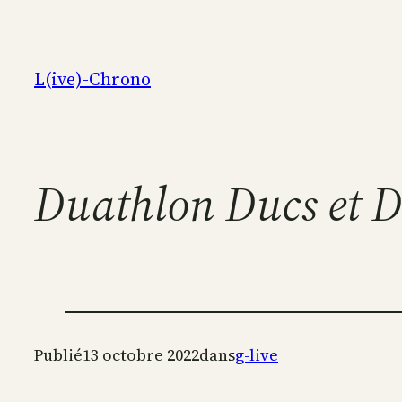
Aller
au
contenu
L(ive)-Chrono
Duathlon Ducs et Du
Publié
13 octobre 2022
dans
g-live