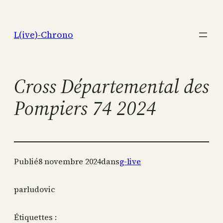
Aller
au
L(ive)-Chrono
contenu
Cross Départemental des
Pompiers 74 2024
Publié
8 novembre 2024
dans
g-live
par
ludovic
Étiquettes :