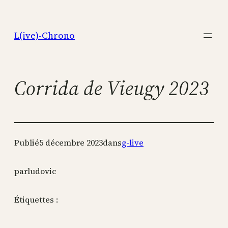
Aller
au
L(ive)-Chrono
contenu
Corrida de Vieugy 2023
Publié
5 décembre 2023
dans
g-live
par
ludovic
Étiquettes :