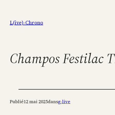
Aller
au
contenu
L(ive)-Chrono
Champos Festilac T
Publié
12 mai 2025
dans
g-live