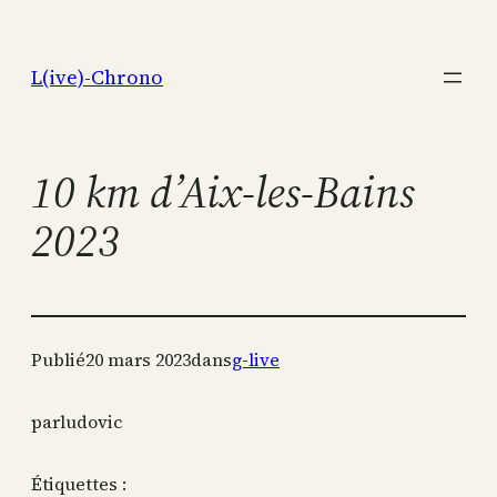
Aller
au
L(ive)-Chrono
contenu
10 km d’Aix-les-Bains
2023
Publié
20 mars 2023
dans
g-live
par
ludovic
Étiquettes :