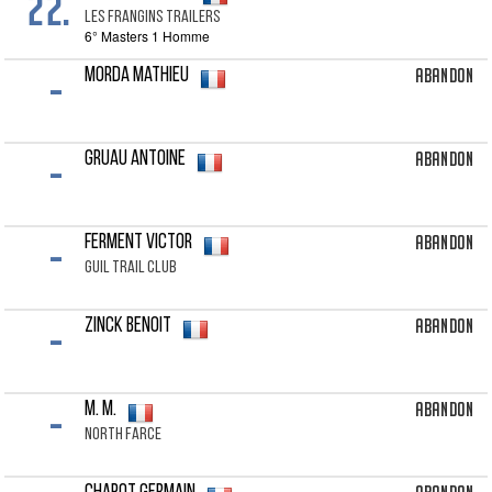
22.
LES FRANGINS TRAILERS
6° Masters 1 Homme
-
Abandon
MORDA Mathieu
-
Abandon
GRUAU Antoine
-
Abandon
FERMENT Victor
GUIL TRAIL CLUB
-
Abandon
ZINCK Benoit
-
Abandon
M. M.
NORTH FARCE