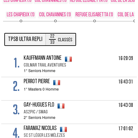
Les Chapieux (1)
Col Chavannes (1)
Refuge Elisabetta (1)
Col de la Seigne
Les Chapieux (1)
Col Chavannes (1)
Refuge Elisabetta (1)
Col de la Se
22
TPSB Ultra Repli
Classés
33
1.
16:20:39
KAUFFMANN Antoine
COLMAR TRAIL AVENTURES
1° Seniors Homme
2.
16:43:31
PERROT Pierre
1° Masters 0 Homme
3.
16:43:38
GAY-HUGUES Flo
AS2PIC / SMAG
2° Seniors Homme
4.
17:01:02
FARAMAZ Nicolas
SC ST LÉGER LES MÉLÈZES