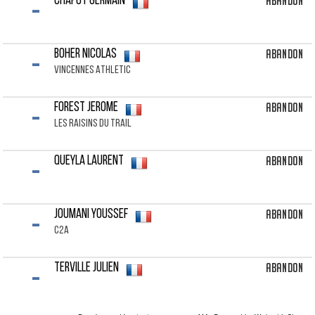
-
Abandon
CHAPOT Germain
-
Abandon
BOHER Nicolas
VINCENNES ATHLETIC
-
Abandon
FOREST Jerome
LES RAISINS DU TRAIL
-
Abandon
QUEYLA Laurent
-
Abandon
JOUMANI Youssef
C2A
-
Abandon
TERVILLE Julien