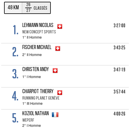
26
48 km
Classés
27
1.
3:27:00
LEHMANN Nicolas
NEW CONCEPT SPORTS
1° II Homme
2.
3:43:25
FISCHER Michael
2° II Homme
3.
3:47:19
CHRISTEN Andy
1° I Homme
4.
3:57:44
CHARPIOT Thierry
RUNNING PLANET GENÈVE
1° III Homme
5.
4:00:26
KOZIOL Nathan
WEPERF
2° I Homme