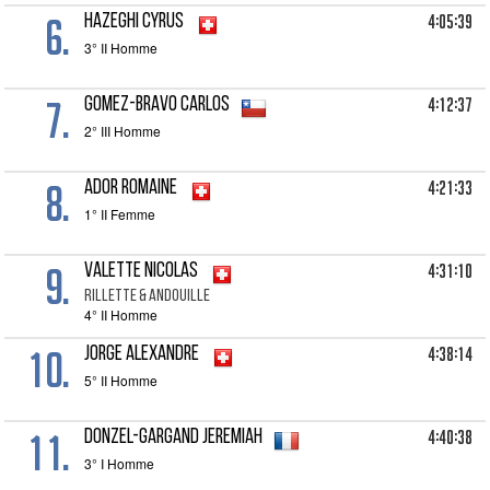
6.
4:05:39
HAZEGHI Cyrus
3° II Homme
7.
4:12:37
GOMEZ-BRAVO Carlos
2° III Homme
8.
4:21:33
ADOR Romaine
1° II Femme
9.
4:31:10
VALETTE Nicolas
RILLETTE & ANDOUILLE
4° II Homme
10.
4:38:14
JORGE Alexandre
5° II Homme
11.
4:40:38
DONZEL-GARGAND Jeremiah
3° I Homme