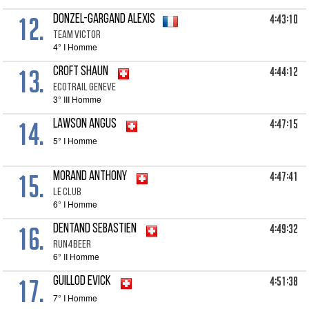
12.
4:43:10
DONZEL-GARGAND Alexis
TEAM VICTOR
4° I Homme
13.
4:44:12
CROFT Shaun
ECOTRAIL GENEVE
3° III Homme
14.
4:47:15
LAWSON Angus
5° I Homme
15.
4:47:41
MORAND Anthony
LE CLUB
6° I Homme
16.
4:49:32
DENTAND Sebastien
RUN4BEER
6° II Homme
17.
4:51:38
GUILLOD Evick
7° I Homme