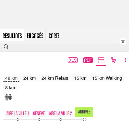
RÉSULTATS
ENGAGÉS
CARTE
文
48 km
24 km
24 km Relais
15 km
15 km Walking
8 km
Arrivée
Aire la Ville 1
Genève
Aire la Ville 2