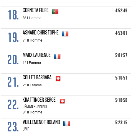
18.
4:52:49
CORNETA Filipe
8° I Homme
19.
4:53:01
ASNARD Christophe
7° II Homme
20.
5:01:57
MARX Laurence
1° I Femme
21.
5:10:51
COLLET Barbara
2° II Femme
22.
5:18:50
KRATTINGER Serge
LÉMAN RUNNING
8° II Homme
23.
5:23:15
VUILLEMENOT Roland
UMF