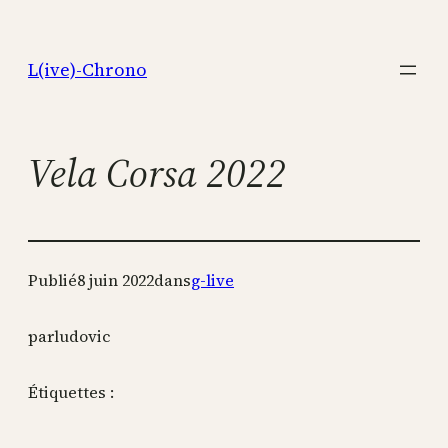
Aller
au
L(ive)-Chrono
contenu
Vela Corsa 2022
Publié
8 juin 2022
dans
g-live
par
ludovic
Étiquettes :