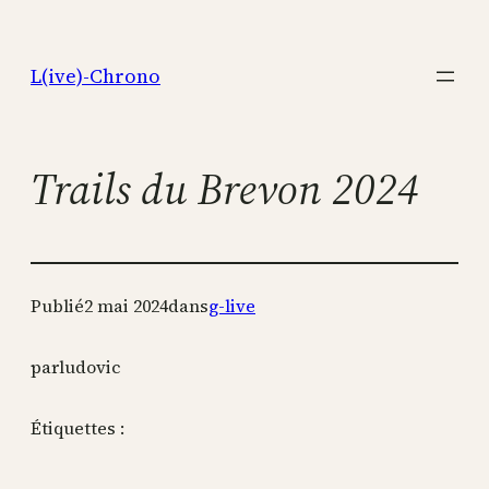
Aller
au
L(ive)-Chrono
contenu
Trails du Brevon 2024
Publié
2 mai 2024
dans
g-live
par
ludovic
Étiquettes :