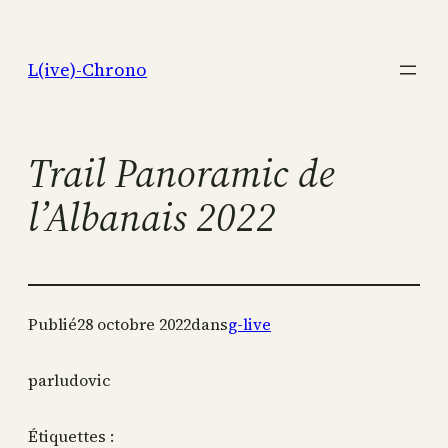
Aller
au
L(ive)-Chrono
contenu
Trail Panoramic de
l’Albanais 2022
Publié
28 octobre 2022
dans
g-live
par
ludovic
Étiquettes :