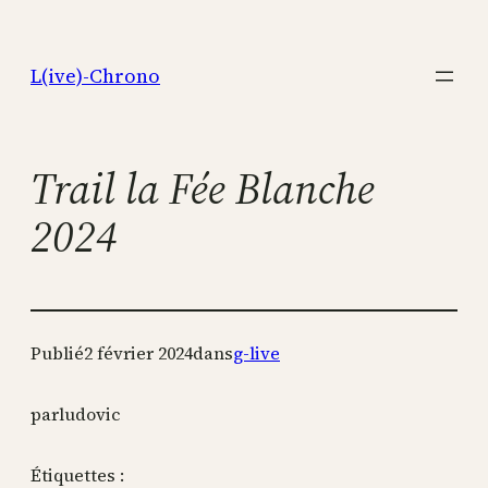
Aller
au
L(ive)-Chrono
contenu
Trail la Fée Blanche
2024
Publié
2 février 2024
dans
g-live
par
ludovic
Étiquettes :