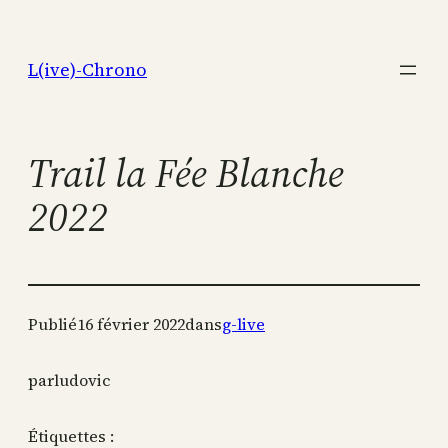
Aller
au
L(ive)-Chrono
contenu
Trail la Fée Blanche
2022
Publié
16 février 2022
dans
g-live
par
ludovic
Étiquettes :