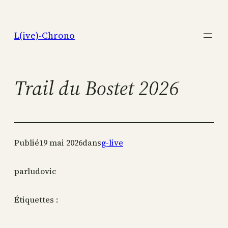
Aller
au
L(ive)-Chrono
contenu
Trail du Bostet 2026
Publié
19 mai 2026
dans
g-live
par
ludovic
Étiquettes :