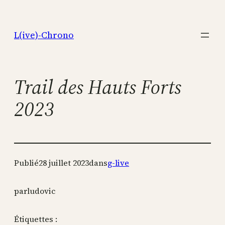
Aller
au
L(ive)-Chrono
contenu
Trail des Hauts Forts
2023
Publié
28 juillet 2023
dans
g-live
par
ludovic
Étiquettes :