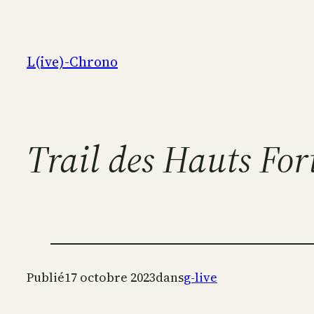
Aller
au
contenu
L(ive)-Chrono
Trail des Hauts For
Publié
17 octobre 2023
dans
g-live