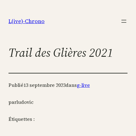
Aller
au
L(ive)-Chrono
contenu
Trail des Glières 2021
Publié
13 septembre 2023
dans
g-live
par
ludovic
Étiquettes :