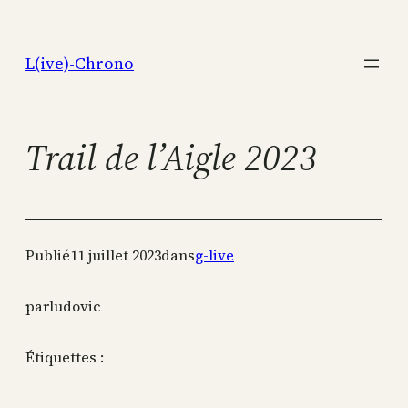
Aller
au
L(ive)-Chrono
contenu
Trail de l’Aigle 2023
Publié
11 juillet 2023
dans
g-live
par
ludovic
Étiquettes :