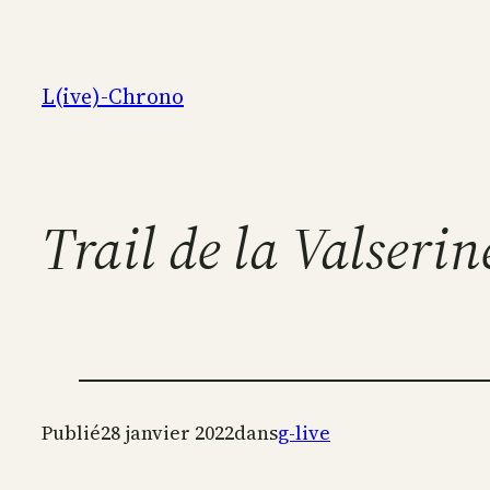
Aller
au
contenu
L(ive)-Chrono
Trail de la Valseri
Publié
28 janvier 2022
dans
g-live