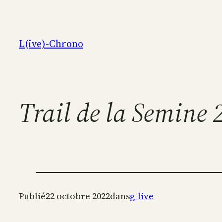
Aller
au
contenu
L(ive)-Chrono
Trail de la Semine 
Publié
22 octobre 2022
dans
g-live