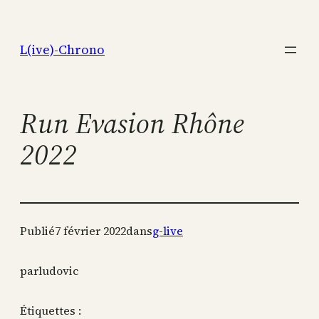
Aller
au
L(ive)-Chrono
contenu
Run Evasion Rhône
2022
Publié
7 février 2022
dans
g-live
par
ludovic
Étiquettes :