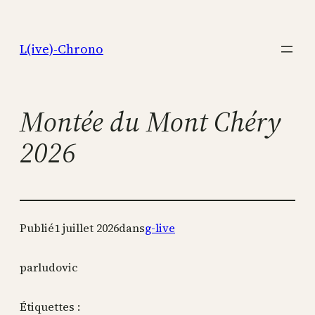
Aller
au
L(ive)-Chrono
contenu
Montée du Mont Chéry
2026
Publié
1 juillet 2026
dans
g-live
par
ludovic
Étiquettes :