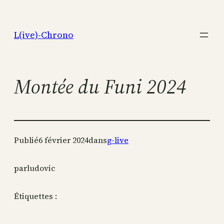
Aller
au
L(ive)-Chrono
contenu
Montée du Funi 2024
Publié
6 février 2024
dans
g-live
par
ludovic
Étiquettes :