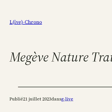
Aller
au
contenu
L(ive)-Chrono
Megève Nature Tra
Publié
21 juillet 2023
dans
g-live