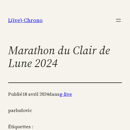
Aller
au
L(ive)-Chrono
contenu
Marathon du Clair de
Lune 2024
Publié
18 avril 2024
dans
g-live
par
ludovic
Étiquettes :