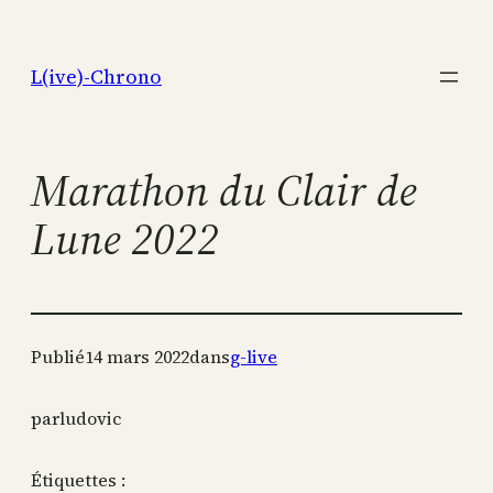
Aller
au
L(ive)-Chrono
contenu
Marathon du Clair de
Lune 2022
Publié
14 mars 2022
dans
g-live
par
ludovic
Étiquettes :