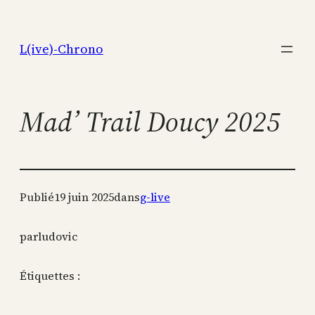
Aller
au
L(ive)-Chrono
contenu
Mad’ Trail Doucy 2025
Publié
19 juin 2025
dans
g-live
par
ludovic
Étiquettes :