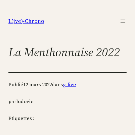
Aller
au
L(ive)-Chrono
contenu
La Menthonnaise 2022
Publié
12 mars 2022
dans
g-live
par
ludovic
Étiquettes :