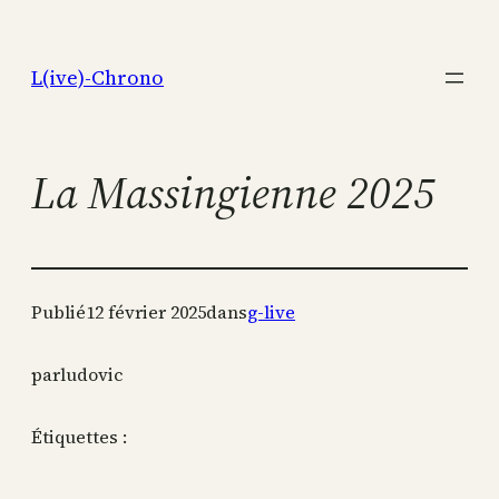
Aller
au
L(ive)-Chrono
contenu
La Massingienne 2025
Publié
12 février 2025
dans
g-live
par
ludovic
Étiquettes :