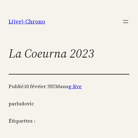
Aller
au
L(ive)-Chrono
contenu
La Coeurna 2023
Publié
10 février 2023
dans
g-live
par
ludovic
Étiquettes :