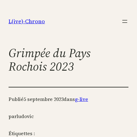
Aller
au
L(ive)-Chrono
contenu
Grimpée du Pays
Rochois 2023
Publié
5 septembre 2023
dans
g-live
par
ludovic
Étiquettes :