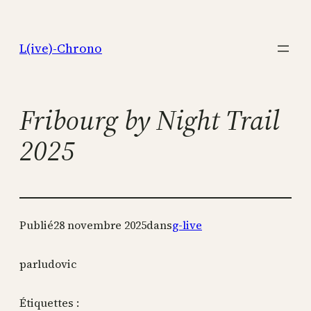
Aller
au
L(ive)-Chrono
contenu
Fribourg by Night Trail
2025
Publié
28 novembre 2025
dans
g-live
par
ludovic
Étiquettes :