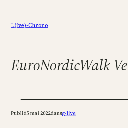
Aller
au
contenu
L(ive)-Chrono
EuroNordicWalk Ve
Publié
5 mai 2022
dans
g-live