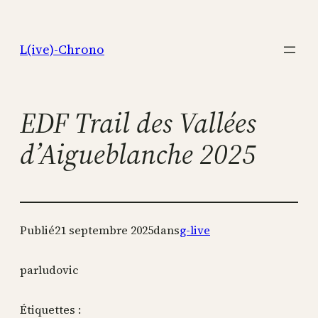
Aller
au
L(ive)-Chrono
contenu
EDF Trail des Vallées
d’Aigueblanche 2025
Publié
21 septembre 2025
dans
g-live
par
ludovic
Étiquettes :