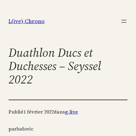
Aller
au
L(ive)-Chrono
contenu
Duathlon Ducs et
Duchesses – Seyssel
2022
Publié
1 février 2022
dans
g-live
par
ludovic