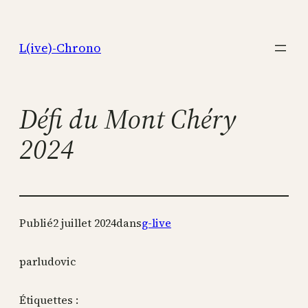
Aller
au
L(ive)-Chrono
contenu
Défi du Mont Chéry
2024
Publié
2 juillet 2024
dans
g-live
par
ludovic
Étiquettes :