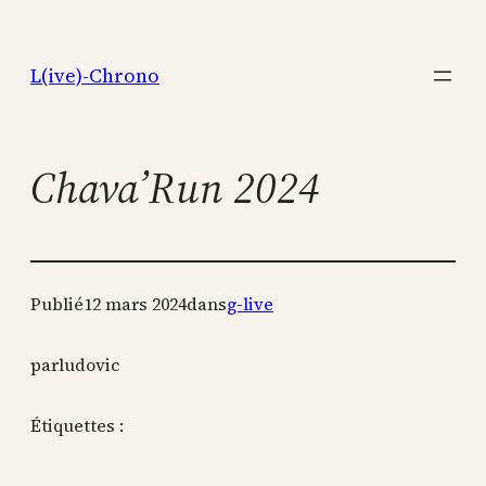
Aller
au
L(ive)-Chrono
contenu
Chava’Run 2024
Publié
12 mars 2024
dans
g-live
par
ludovic
Étiquettes :