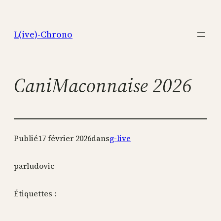
Aller
au
L(ive)-Chrono
contenu
CaniMaconnaise 2026
Publié
17 février 2026
dans
g-live
par
ludovic
Étiquettes :